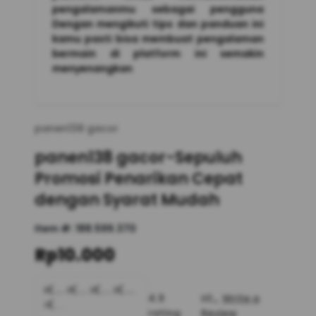
pengalamanmu sebagai pengguna
Dengan mengikuti tips dan panduan ini
kamu pasti bisa membuat pengalaman
bermain di platform ini semakin
menyenangkan
panen138 gacor
panen138 gacor-Sepuluh
Promosi Penarikan Cepat
dengan Syarat Mudah
Item #:
188.599.370
Rp10.000
4.9
Write a
rating
Review