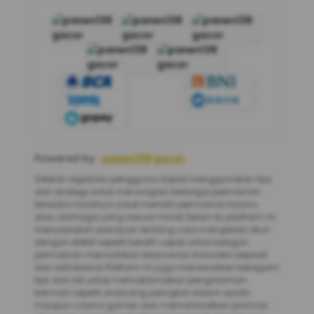
Powered by :
panen138 gacor
Setelah registrasi pengguna dapat menggunakan tips
dan strategi untuk menavigasi berbagai permainan
tersedia misalnya untuk memilih permainan kasino
atau olahraga yang sesuai minat Selain itu platform ini
menyediakan panduan tentang cara mengelola akun
dengan efektif seperti beralih cepat antar kategori
permainan memastikan keamanan transaksi deposit
dan withdrawal Platform ini juga menawarkan beragam
tips dan trik untuk memaksimalkan pengalaman
bermain seperti analyzing peringkat dalam sports
maupun casino games dan memanfaatkan promosi