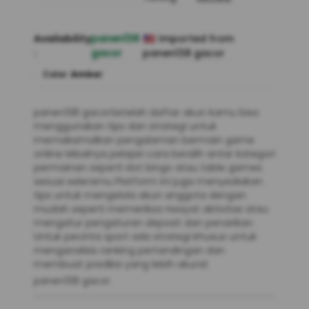
Availability
panen138
Imported from
:
gacor
panen138 gacor
Color :
Amber
panen138 gacorSetelah daftar akun kamu bisa
menggunakan tips dan strategi untuk
memaksimalkan pengalaman bermain game
online Misalnya pelajari cara beralih antar kategori
permainan seperti slot bingo atau table games
sesuai seleramu Platform ini juga menyediakan
tips untuk mengelola akun anggota dengan
mudah seperti memeriksa riwayat aktivitas atau
mengatur pengaturan deposit dan penarikan
Untuk pecinta sport ada strategi khusus untuk
menganalisis ranking pertandingan dan
membuat prediksi yang lebih akurat
panen138 gacor