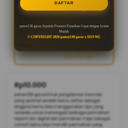
DAFTAR
Minimal Withdraw
IDR 50,000
Transaksi Pembayaran
Transfer Bank Lokal,
panen138 gacor-Sepuluh Promosi Penarikan Cepat dengan Syarat
E-wallet, QRIS
Mudah
© COPYRIGHT 2026 panen138 gacor x SEO WL
Rating
â˜…â˜…â˜…â˜…
â˜…
â€”
818,774,888
Rp10.000
panen138 gacorUntuk pengalaman bermain
yang optimal setelah kamu daftar sebagai
anggota kamu bisa menggunakan tips yang
tersedia untuk menavigasi berbagai permainan
seperti slot digital dan permainan meja Sebagai
contoh kamu bisa memilih permainan yang