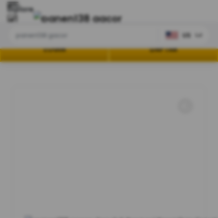
Explore
US
LOGIN
DAFTAR