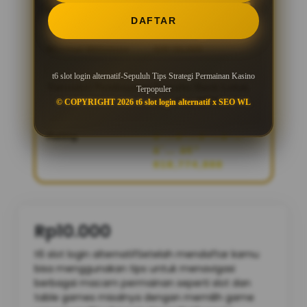
Minimal Deposit
IDR 10,000
DAFTAR
Minimal Withdraw
IDR 50,000
t6 slot login alternatif-Sepuluh Tips Strategi Permainan Kasino
Transaksi Pembayaran
Transfer Bank Lokal,
Terpopuler
E-wallet, QRIS
© COPYRIGHT 2026 t6 slot login alternatif x SEO WL
Rating
â˜…â˜…â˜…â˜…
â˜…
â€”
818,774,888
Rp10.000
t6 slot login alternatifSetelah mendaftar kamu
bisa menggunakan tips untuk menavigasi
berbagai macam permainan seperti slot dan
table games misalnya dengan memilih game