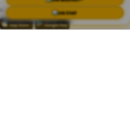
Download our App
LIVE CHAT
TRUST ENSURED WITH
Copyright Â© 2026 t6 slot login alternatif
Terms & Conditions
Privacy Policy
About Us
Contact Us